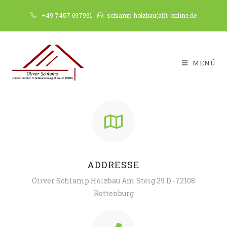
+49 7457 697991
schlamp-holzbau(at)t-online.de
MENÜ
ADDRESSE
Oliver Schlamp Holzbau Am Steig 29 D -72108
Rottenburg